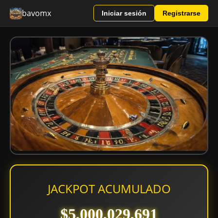
bavomx
Iniciar sesión
Registrarse
JACKPOT ACUMULADO
$5,000,038,279