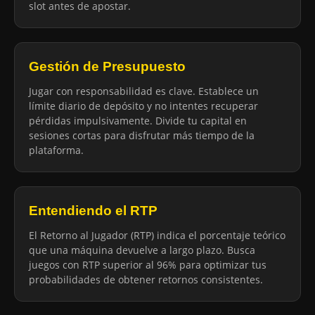
slot antes de apostar.
Gestión de Presupuesto
Jugar con responsabilidad es clave. Establece un
límite diario de depósito y no intentes recuperar
pérdidas impulsivamente. Divide tu capital en
sesiones cortas para disfrutar más tiempo de la
plataforma.
Entendiendo el RTP
El Retorno al Jugador (RTP) indica el porcentaje teórico
que una máquina devuelve a largo plazo. Busca
juegos con RTP superior al 96% para optimizar tus
probabilidades de obtener retornos consistentes.