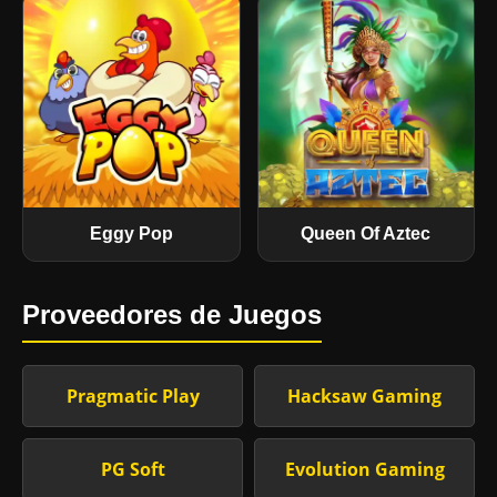
Eggy Pop
Queen Of Aztec
Proveedores de Juegos
Pragmatic Play
Hacksaw Gaming
PG Soft
Evolution Gaming