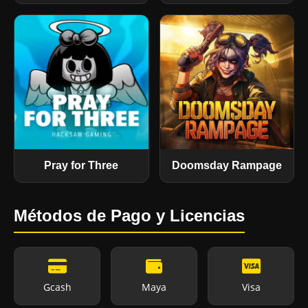
Pray for Three
Doomsday Rampage
Métodos de Pago y Licencias
Gcash
Maya
Visa