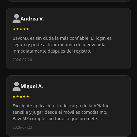
Andrea V.
★★★★★
BavoMX es sin duda la más confiable. El login es
seguro y pude activar mi bono de bienvenida
inmediatamente después del registro.
2026-07-24
Miguel A.
★★★★★
Excelente aplicación. La descarga de la APK fue
sencilla y jugar desde el móvil es comodísimo.
BavoMX cumple con todo lo que promete.
2026-07-23