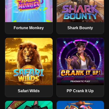
Fortune Monkey
Shark Bounty
Safari Wilds
PP Crank It Up