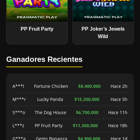
PP Fruit Party
PP Joker’s Jewels
Wild
Ganadores Recientes
A***l
Fortune Chicken
$8,400,000
Hace 2h
M***r
Lucky Panda
$15,200,000
Hace 5h
S***o
The Dog House
$6,700,000
Hace 11h
L***z
PP Fruit Party
$11,300,000
Hace 18h
G***a
Gems Bonanza
$4,900,000
Hace 1d