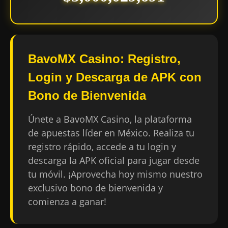
BavoMX Casino: Registro,
Login y Descarga de APK con
Bono de Bienvenida
Únete a BavoMX Casino, la plataforma
de apuestas líder en México. Realiza tu
registro rápido, accede a tu login y
descarga la APK oficial para jugar desde
tu móvil. ¡Aprovecha hoy mismo nuestro
exclusivo bono de bienvenida y
comienza a ganar!